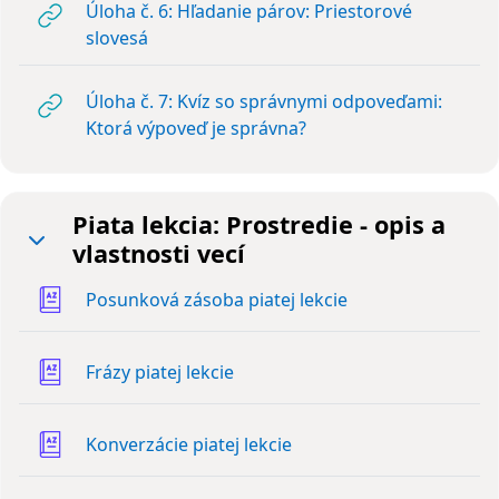
Úloha č. 6: Hľadanie párov: Priestorové
URL
slovesá
Úloha č. 7: Kvíz so správnymi odpoveďami:
URL
Ktorá výpoveď je správna?
Piata lekcia: Prostredie - opis a
vlastnosti vecí
Zbaliť
Slovník
Posunková zásoba piatej lekcie
Slovník
Frázy piatej lekcie
Slovník
Konverzácie piatej lekcie