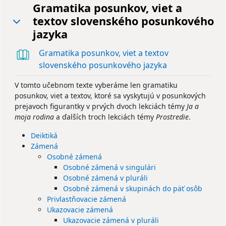
Gramatika posunkov, viet a
textov slovenského posunkového
Zbaliť
jazyka
Gramatika posunkov, viet a textov
Kniha
slovenského posunkového jazyka
V tomto učebnom texte vyberáme len gramatiku
posunkov, viet a textov, ktoré sa vyskytujú v posunkových
prejavoch figurantky v prvých dvoch lekciách témy
Ja a
moja rodina
a ďalších troch lekciách témy
Prostredie
.
Deiktiká
Zámená
Osobné zámená
Osobné zámená v singulári
Osobné zámená v pluráli
Osobné zámená v skupinách do päť osôb
Privlastňovacie zámená
Ukazovacie zámená
Ukazovacie zámená v pluráli