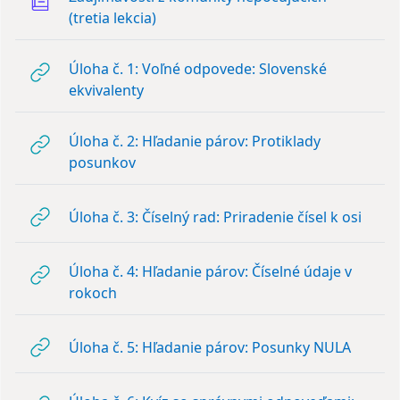
Slovník
(tretia lekcia)
Úloha č. 1: Voľné odpovede: Slovenské
URL
ekvivalenty
Úloha č. 2: Hľadanie párov: Protiklady
URL
posunkov
URL
Úloha č. 3: Číselný rad: Priradenie čísel k osi
Úloha č. 4: Hľadanie párov: Číselné údaje v
URL
rokoch
URL
Úloha č. 5: Hľadanie párov: Posunky NULA