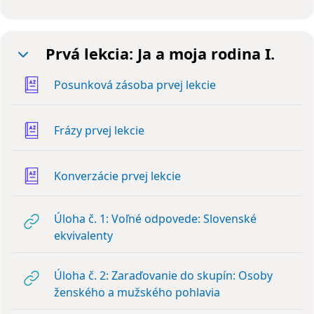
Prvá lekcia: Ja a moja rodina I.
Zbaliť
Slovník
Posunková zásoba prvej lekcie
Slovník
Frázy prvej lekcie
Slovník
Konverzácie prvej lekcie
Úloha č. 1: Voľné odpovede: Slovenské
URL
ekvivalenty
Úloha č. 2: Zaraďovanie do skupín: Osoby
URL
ženského a mužského pohlavia