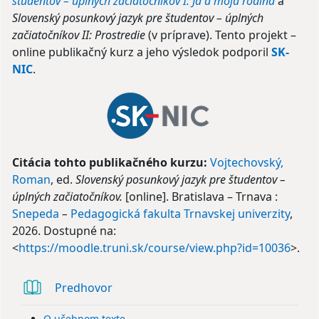
študentov – úplných začiatočníkov I: Ja a moja rodina
a
Slovenský posunkový jazyk pre študentov – úplných
začiatočníkov II: Prostredie
(v príprave). Tento projekt –
online publikačný kurz a jeho výsledok podporil
SK-
NIC
.
Citácia tohto publikačného kurzu:
Vojtechovský,
Roman
, ed.
Slovenský posunkový jazyk pre študentov –
úplných začiatočníkov.
[online]. Bratislava – Trnava :
Snepeda
–
Pedagogická fakulta Trnavskej univerzity
,
2026. Dostupné na:
<
https://moodle.truni.sk/course/view.php?id=10036
>.
Kniha
Predhovor
O učebnom texte