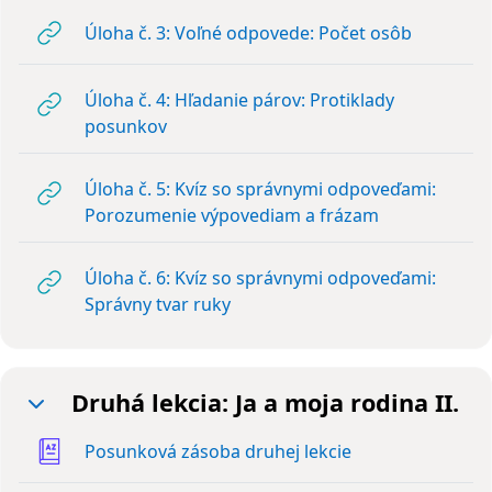
URL
Úloha č. 3: Voľné odpovede: Počet osôb
Úloha č. 4: Hľadanie párov: Protiklady
URL
posunkov
Úloha č. 5: Kvíz so správnymi odpoveďami:
URL
Porozumenie výpovediam a frázam
Úloha č. 6: Kvíz so správnymi odpoveďami:
URL
Správny tvar ruky
Druhá lekcia: Ja a moja rodina II.
Zbaliť
Slovník
Posunková zásoba druhej lekcie