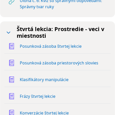
Úloha č. 6: Kvíz so správnymi odpoveďami:
URL
Správny tvar ruky
Štvrtá lekcia: Prostredie - veci v
miestnosti
Zbaliť
Slovník
Posunková zásoba štvrtej lekcie
Slovník
Posunková zásoba priestorových slovies
Slovník
Klasifikátory manipulácie
Slovník
Frázy štvrtej lekcie
Slovník
Konverzácie štvrtej lekcie