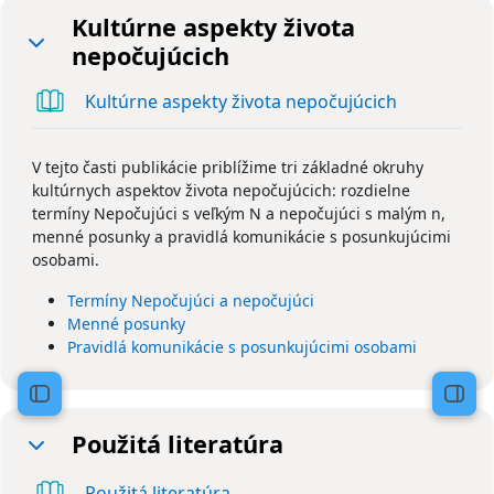
Kultúrne aspekty života
nepočujúcich
Zbaliť
Kniha
Kultúrne aspekty života nepočujúcich
V tejto časti publikácie priblížime tri základné okruhy
kultúrnych aspektov života nepočujúcich: rozdielne
termíny Nepočujúci s veľkým N a nepočujúci s malým n,
menné posunky a pravidlá komunikácie s posunkujúcimi
osobami.
Termíny Nepočujúci a nepočujúci
Menné posunky
Pravidlá komunikácie s posunkujúcimi osobami
Otvoriť index kurzu
Otvo
Použitá literatúra
Zbaliť
Kniha
Použitá literatúra