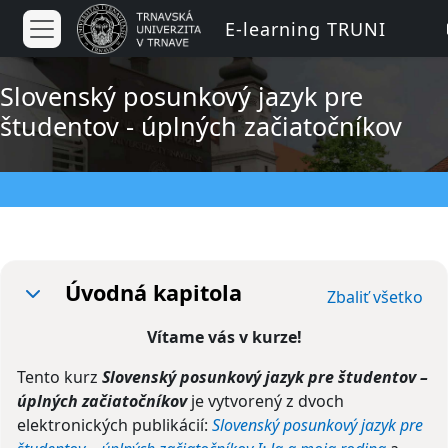
Preskočiť na hlavný obsah
E-learning TRUNI
Bočný panel
Slovenský posunkový jazyk pre
študentov - úplných začiatočníkov
Osnova sekcie
Úvodná kapitola
Zbaliť všetko
Zbaliť
Vítame vás v kurze!
Tento kurz
Slovenský posunkový jazyk pre študentov –
úplných začiatočníkov
je vytvorený z dvoch
elektronických publikácií:
Slovenský posunkový jazyk pre